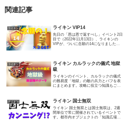
関連記事
ライキン VIP14
ライキン
先日の「恩は恩で返すべし」イベント2日
目で（2022年11月13日）、ライキンの
VIPが、ついに念願の14になりました。
これで、1日3個のレジェンド英雄像（金
モアイ）が手に入ります。無課金でプレ
イし続けて、どれくらいの日数で達成で
きたのか？...
ライキン カルラックの儀式 地獄
ライキン
級
ライキンのイベント、カルラックの儀式
の難易度「地獄」の敵の兵力とバフを表
にまとめます。攻略に役立つ知識もご紹
介しています。
ライキン 国士無双
ライキン
ライキン 国士無双とは国士無双は、2週
間単位で常に開催されているイベントで
す。都市内オブジェクトの「知識広場」
から参加してライキン固有の問題から一
般常識まで幅広いクイズに4択で答えてい