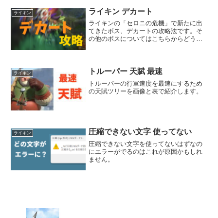
き、成績が良ければ景品を獲得すること
ができます。ライキン...
ライキン デカート
ライキン
ライキンの「セロニの危機」で新たに出
てきたボス、デカートの攻略法です。そ
の他のボスについてはこちらからどう
ぞ。↓私が選択できる難易度はナイトメ
ア。何回か野良でチャレンジしてクリア
しました（終盤は超強プレイヤー2人だけ
が生き残って、その2人が...
トルーパー 天賦 最速
ライキン
トルーパーの行軍速度を最速にするため
の天賦ツリーを画像と表で紹介します。
圧縮できない文字 使ってない
ライキン
圧縮できない文字を使ってないはずなの
にエラーがでるのはこれが原因かもしれ
ません。