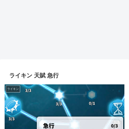
ライキン 天賦 急行
ライキン