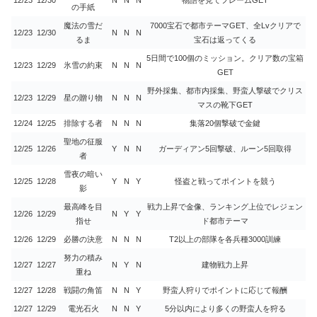
の手紙
魔法の雪だ
7000宝石で都市テーマGET、全Lvクリアで
12/23
12/30
N
N
N
るま
宝石は返ってくる
5日間で100個のミッション。クリア数の宝箱
12/23
12/29
氷雪の約束
N
N
N
GET
野外採集、都市内採集、野蛮人撃破でクリス
12/23
12/29
星の贈り物
N
N
N
マスの靴下GET
12/24
12/25
排除する者
N
N
N
集落20個撃破で金鍵
聖地の征服
12/25
12/26
Y
N
N
ガーディアン5回撃破、ルーン5回取得
者
雪夜の暗い
12/25
12/28
Y
N
Y
怪盗と戦ってポイントを競う
影
最高峰を目
戦力上昇で金像、ランキング上位でレジェン
12/26
12/29
N
Y
Y
指せ
ド都市テーマ
12/26
12/29
必勝の決意
N
N
N
T2以上の部隊を各兵種3000訓練
努力の積み
12/27
12/27
N
Y
N
建物戦力上昇
重ね
12/27
12/28
戦闘の角笛
N
N
Y
野蛮人狩りでポイントに応じて報酬
12/27
12/29
電光石火
N
N
Y
5分以内により多くの野蛮人を狩る