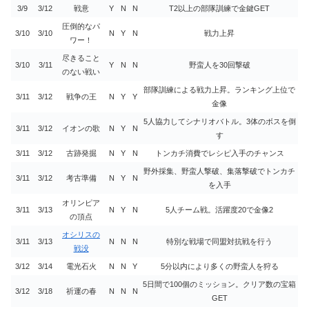
3/9
3/12
戦意
Y
N
N
T2以上の部隊訓練で金鍵GET
圧倒的なパ
3/10
3/10
N
Y
N
戦力上昇
ワー！
尽きること
3/10
3/11
Y
N
N
野蛮人を30回撃破
のない戦い
部隊訓練による戦力上昇。ランキング上位で
3/11
3/12
戦争の王
N
Y
Y
金像
5人協力してシナリオバトル。3体のボスを倒
3/11
3/12
イオンの歌
N
Y
N
す
3/11
3/12
古跡発掘
N
Y
N
トンカチ消費でレシピ入手のチャンス
野外採集、野蛮人撃破、集落撃破でトンカチ
3/11
3/12
考古準備
N
Y
N
を入手
オリンピア
3/11
3/13
N
Y
N
5人チーム戦。活躍度20で金像2
の頂点
オシリスの
3/11
3/13
N
N
N
特別な戦場で同盟対抗戦を行う
戦没
3/12
3/14
電光石火
N
N
Y
5分以内により多くの野蛮人を狩る
5日間で100個のミッション。クリア数の宝箱
3/12
3/18
祈運の春
N
N
N
GET