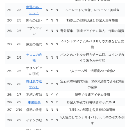
幸運のルー
2/1
2/3
N
Y
N
ルーレットで金像、レジェンド英雄像
レット
2/3
2/5
開化の戦い
Y
N
N
T2以上の部隊訓練と野蛮人集落撃破
ビザンティ
2/3
2/6
Y
N
N
野外採集、宿場でアイテム購入、行動力消費
ン
イベントアイテムをベリサリウス像などと交
2/3
2/6
戴冠の儀式
N
N
N
換
セロニの危
ボスとのバトルを行うチーム戦、コインでカ
2/4
2/6
N
N
N
機
イラ象を入手可能
オリンピア
2/4
2/6
N
Y
N
5人チーム戦。活躍度20で金像2
の頂点
恩は恩で返
宝石7000消費で5個、25000消費でさらに8個
2/5
2/6
Y
Y
N
すべし
の金像
2/6
2/7
不朽の英知
N
Y
Y
研究で加速アイテム使用
2/6
2/9
軍備拡張
N
N
Y
野蛮人撃破で戦略物資ボックスGET
2/7
2/10
必勝の決意
N
N
N
T2以上の部隊を各兵種3000訓練
5人協力してシナリオバトル。3体のボスを倒
2/8
2/9
イオンの歌
N
Y
N
す