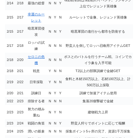
2/14
2/18
最強の総督
N
N
Y
上位でレジェンド英雄像
幸運のルー
2/15
2/17
N
Y
N
ルーレットで金像、レジェンド英雄像
レット
暗黒軍団侵
2/15
2/17
N
N
Y
暗黒軍団の進行から都市を防衛する
攻
ロッハの試
2/17
2/18
N
N
N
野蛮人を倒してロッハ召喚用アイテムGET
練
セロニの危
ボスとのバトルを行うチーム戦、コインでカ
2/18
2/20
N
N
N
機
イラ象を入手可能
2/18
2/21
戦意
Y
N
N
T2以上の部隊訓練で金鍵GET
食料と木材150万以上、石材100万以上、計
2/19
2/22
日常採取
Y
N
N
500万以上採取
2/20
2/21
訓練日
N
Y
Y
訓練で加速アイテム使用
2/22
2/23
排除する者
N
N
N
集落20個撃破で金鍵
努力の積み
2/23
2/23
N
Y
N
建物戦力上昇
重ね
2/23
2/24
戦闘の角笛
N
N
Y
野蛮人狩りでポイントに応じて報酬
2/24
2/25
潤いの穀倉
N
N
N
採集ポイント5ヶ所の完了、資源1千万採集