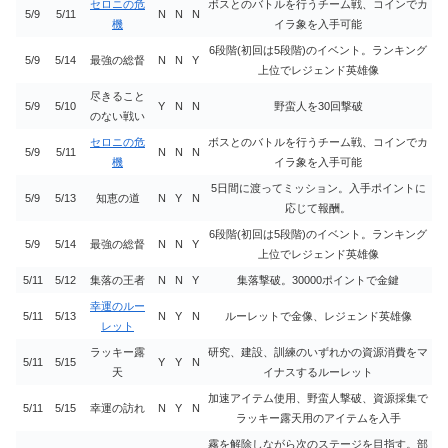
セロニの危
ボスとのバトルを行うチーム戦、コインでカ
5/9
5/11
N
N
N
機
イラ象を入手可能
6段階(初回は5段階)のイベント。ランキング
5/9
5/14
最強の総督
N
N
Y
上位でレジェンド英雄像
尽きること
5/9
5/10
Y
N
N
野蛮人を30回撃破
のない戦い
セロニの危
ボスとのバトルを行うチーム戦、コインでカ
5/9
5/11
N
N
N
機
イラ象を入手可能
5日間に渡ってミッション。入手ポイントに
5/9
5/13
知恵の道
N
Y
N
応じて報酬。
6段階(初回は5段階)のイベント。ランキング
5/9
5/14
最強の総督
N
N
Y
上位でレジェンド英雄像
5/11
5/12
集落の王者
N
N
Y
集落撃破。30000ポイントで金鍵
幸運のルー
5/11
5/13
N
Y
N
ルーレットで金像、レジェンド英雄像
レット
ラッキー露
研究、建設、訓練のいずれかの資源消費をマ
5/11
5/15
Y
Y
N
天
イナスするルーレット
加速アイテム使用、野蛮人撃破、資源採集で
5/11
5/15
幸運の訪れ
N
Y
N
ラッキー露天用のアイテムを入手
霧を解除しながら次のステージを目指す。部