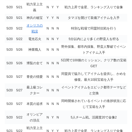
戦力至上主
5/20
5/21
N
Y
Y
戦力上昇で金星、ランキング入りで金像
義
5/20
5/21
神兵の秘宝
Y
Y
N
タマゴを開けて装備アイテムを入手
オシリスの
5/20
5/22
N
N
N
特別な戦場で同盟対抗戦を行う
戦没
5/20
5/22
電光石火
N
N
Y
5分以内により多くの野蛮人を狩る
野外採集、都市内採集、野蛮人撃破でイベン
5/20
5/26
神業職人
N
N
N
トアイテム入手
5日間で100個のミッション。クリア数の宝箱
5/20
5/26
博覧の全て
N
N
N
GET
同盟員で協力してアイテムを提供し、かめを
5/20
5/27
青瓷の情愛
N
N
N
修復。最大10回宝箱を入手
最上級コレ
イベントアイテムをエピック都市テーマなど
5/20
5/27
N
N
N
クター
と交換
同時開催されているイベントの進捗状況に応
5/20
5/27
本質の追求
N
N
N
じて宝箱を入手
オリンピア
5/20
5/22
N
Y
N
5人チーム戦。活躍度20で金像2
の頂点
戦力至上主
5/21
5/22
N
Y
Y
戦力上昇で金星、ランキング入りで金像