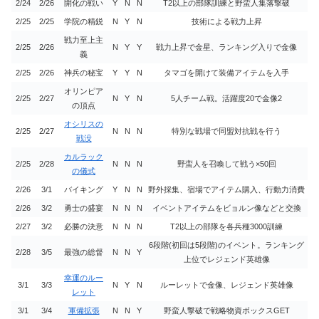
2/24
2/26
開化の戦い
Y
N
N
T2以上の部隊訓練と野蛮人集落撃破
2/25
2/25
学院の精鋭
N
Y
N
技術による戦力上昇
戦力至上主
2/25
2/26
N
Y
Y
戦力上昇で金星、ランキング入りで金像
義
2/25
2/26
神兵の秘宝
Y
Y
N
タマゴを開けて装備アイテムを入手
オリンピア
2/25
2/27
N
Y
N
5人チーム戦。活躍度20で金像2
の頂点
オシリスの
2/25
2/27
N
N
N
特別な戦場で同盟対抗戦を行う
戦没
カルラック
2/25
2/28
N
N
N
野蛮人を召喚して戦う×50回
の儀式
2/26
3/1
バイキング
Y
N
N
野外採集、宿場でアイテム購入、行動力消費
2/26
3/2
勇士の盛宴
N
N
N
イベントアイテムをビョルン像などと交換
2/27
3/2
必勝の決意
N
N
N
T2以上の部隊を各兵種3000訓練
6段階(初回は5段階)のイベント。ランキング
2/28
3/5
最強の総督
N
N
Y
上位でレジェンド英雄像
幸運のルー
3/1
3/3
N
Y
N
ルーレットで金像、レジェンド英雄像
レット
3/1
3/4
軍備拡張
N
N
Y
野蛮人撃破で戦略物資ボックスGET