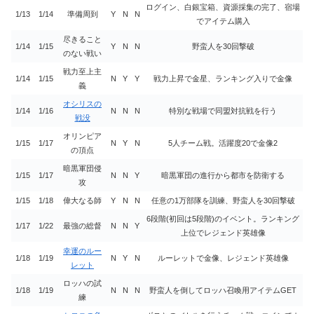
ログイン、白銀宝箱、資源採集の完了、宿場
1/13
1/14
準備周到
Y
N
N
でアイテム購入
尽きること
1/14
1/15
Y
N
N
野蛮人を30回撃破
のない戦い
戦力至上主
1/14
1/15
N
Y
Y
戦力上昇で金星、ランキング入りで金像
義
オシリスの
1/14
1/16
N
N
N
特別な戦場で同盟対抗戦を行う
戦没
オリンピア
1/15
1/17
N
Y
N
5人チーム戦。活躍度20で金像2
の頂点
暗黒軍団侵
1/15
1/17
N
N
Y
暗黒軍団の進行から都市を防衛する
攻
1/15
1/18
偉大なる師
Y
N
N
任意の1万部隊を訓練、野蛮人を30回撃破
6段階(初回は5段階)のイベント。ランキング
1/17
1/22
最強の総督
N
N
Y
上位でレジェンド英雄像
幸運のルー
1/18
1/19
N
Y
N
ルーレットで金像、レジェンド英雄像
レット
ロッハの試
1/18
1/19
N
N
N
野蛮人を倒してロッハ召喚用アイテムGET
練