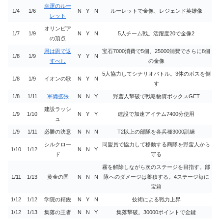
幸運のルー
1/4
1/6
N
Y
N
ルーレットで金像、レジェンド英雄像
レット
オリンピア
1/7
1/9
N
Y
N
5人チーム戦。活躍度20で金像2
の頂点
恩は恩で返
宝石7000消費で5個、25000消費でさらに8個
1/8
1/9
Y
Y
N
すべし
の金像
5人協力してシナリオバトル。3体のボスを倒
1/8
1/9
イオンの歌
N
Y
N
す
1/8
1/11
軍備拡張
N
N
Y
野蛮人撃破で戦略物資ボックスGET
建設ラッシ
1/9
1/10
N
Y
Y
建設で加速アイテム7400分使用
ュ
1/9
1/11
必勝の決意
N
N
N
T2以上の部隊を各兵種3000訓練
シルクロー
同盟員で協力して移動する商隊を野蛮人から
1/10
1/12
N
N
Y
ド
守る
霧を解除しながら次のステージを目指す。部
1/11
1/13
黄金の国
N
N
N
隊へのダメージは蓄積する。4ステージ毎に
宝箱
1/12
1/12
学院の精鋭
N
Y
N
技術による戦力上昇
1/12
1/13
集落の王者
N
N
Y
集落撃破。30000ポイントで金鍵