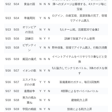
5/12
5/14
黄金の国
N
N
N
隊へのダメージは蓄積する。4ステージ毎に
宝箱
ログイン、白銀宝箱、資源採集の完了、宿場
5/13
5/14
準備周到
Y
N
N
でアイテム購入
オリンピア
5/13
5/15
N
Y
N
5人チーム戦。活躍度20で金像2
の頂点
5/15
5/16
訓練日
N
Y
Y
訓練で加速アイテム使用
ビザンティ
5/15
5/18
Y
N
N
野外採集、宿場でアイテム購入、行動力消費
ン
イベントアイテムをベリサリウス像などと交
5/15
5/19
戴冠の儀式
N
N
N
換
5人協力してシナリオバトル。3体のボスを倒
5/16
5/17
イオンの歌
N
Y
N
す
エスメラル
5/16
5/17
Y
Y
N
装備素材のガチャ。毎日1回無料
ダの小屋
5/17
5/22
遺塵紛争
Y
Y
N
8部隊によるサバイバルバトル
努力の積み
5/18
5/18
N
Y
N
建物戦力上昇
重ね
5/19
5/19
学院の精鋭
N
Y
N
技術による戦力上昇