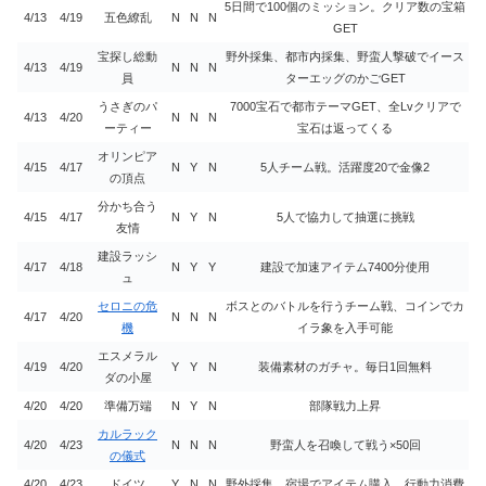
5日間で100個のミッション。クリア数の宝箱
4/13
4/19
五色繚乱
N
N
N
GET
宝探し総動
野外採集、都市内採集、野蛮人撃破でイース
4/13
4/19
N
N
N
員
ターエッグのかごGET
うさぎのパ
7000宝石で都市テーマGET、全Lvクリアで
4/13
4/20
N
N
N
ーティー
宝石は返ってくる
オリンピア
4/15
4/17
N
Y
N
5人チーム戦。活躍度20で金像2
の頂点
分かち合う
4/15
4/17
N
Y
N
5人で協力して抽選に挑戦
友情
建設ラッシ
4/17
4/18
N
Y
Y
建設で加速アイテム7400分使用
ュ
セロニの危
ボスとのバトルを行うチーム戦、コインでカ
4/17
4/20
N
N
N
機
イラ象を入手可能
エスメラル
4/19
4/20
Y
Y
N
装備素材のガチャ。毎日1回無料
ダの小屋
4/20
4/20
準備万端
N
Y
N
部隊戦力上昇
カルラック
4/20
4/23
N
N
N
野蛮人を召喚して戦う×50回
の儀式
4/20
4/23
ドイツ
Y
N
N
野外採集、宿場でアイテム購入、行動力消費