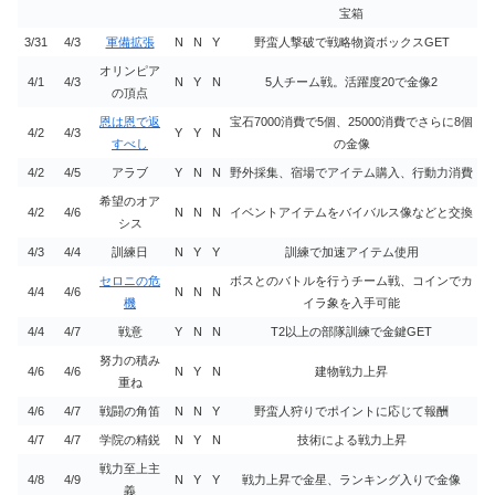
宝箱
3/31
4/3
軍備拡張
N
N
Y
野蛮人撃破で戦略物資ボックスGET
オリンピア
4/1
4/3
N
Y
N
5人チーム戦。活躍度20で金像2
の頂点
恩は恩で返
宝石7000消費で5個、25000消費でさらに8個
4/2
4/3
Y
Y
N
すべし
の金像
4/2
4/5
アラブ
Y
N
N
野外採集、宿場でアイテム購入、行動力消費
希望のオア
4/2
4/6
N
N
N
イベントアイテムをバイバルス像などと交換
シス
4/3
4/4
訓練日
N
Y
Y
訓練で加速アイテム使用
セロニの危
ボスとのバトルを行うチーム戦、コインでカ
4/4
4/6
N
N
N
機
イラ象を入手可能
4/4
4/7
戦意
Y
N
N
T2以上の部隊訓練で金鍵GET
努力の積み
4/6
4/6
N
Y
N
建物戦力上昇
重ね
4/6
4/7
戦闘の角笛
N
N
Y
野蛮人狩りでポイントに応じて報酬
4/7
4/7
学院の精鋭
N
Y
N
技術による戦力上昇
戦力至上主
4/8
4/9
N
Y
Y
戦力上昇で金星、ランキング入りで金像
義