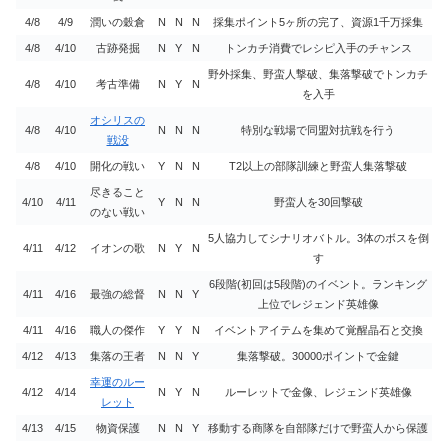
4/8
4/9
潤いの穀倉
N
N
N
採集ポイント5ヶ所の完了、資源1千万採集
4/8
4/10
古跡発掘
N
Y
N
トンカチ消費でレシピ入手のチャンス
野外採集、野蛮人撃破、集落撃破でトンカチ
4/8
4/10
考古準備
N
Y
N
を入手
オシリスの
4/8
4/10
N
N
N
特別な戦場で同盟対抗戦を行う
戦没
4/8
4/10
開化の戦い
Y
N
N
T2以上の部隊訓練と野蛮人集落撃破
尽きること
4/10
4/11
Y
N
N
野蛮人を30回撃破
のない戦い
5人協力してシナリオバトル。3体のボスを倒
4/11
4/12
イオンの歌
N
Y
N
す
6段階(初回は5段階)のイベント。ランキング
4/11
4/16
最強の総督
N
N
Y
上位でレジェンド英雄像
4/11
4/16
職人の傑作
Y
Y
N
イベントアイテムを集めて覚醒晶石と交換
4/12
4/13
集落の王者
N
N
Y
集落撃破。30000ポイントで金鍵
幸運のルー
4/12
4/14
N
Y
N
ルーレットで金像、レジェンド英雄像
レット
4/13
4/15
物資保護
N
N
Y
移動する商隊を自部隊だけで野蛮人から保護