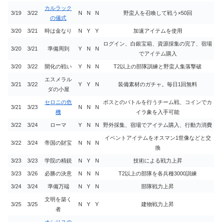
カルラック
3/19
3/22
N
N
N
野蛮人を召喚して戦う×50回
の儀式
3/20
3/21
時は金なり
N
Y
Y
加速アイテムを使用
ログイン、白銀宝箱、資源採集の完了、宿場
3/20
3/21
準備周到
Y
N
N
でアイテム購入
3/20
3/22
開化の戦い
Y
N
N
T2以上の部隊訓練と野蛮人集落撃破
エスメラル
3/21
3/22
Y
Y
N
装備素材のガチャ。毎日1回無料
ダの小屋
セロニの危
ボスとのバトルを行うチーム戦、コインでカ
3/21
3/23
N
N
N
機
イラ象を入手可能
3/22
3/24
ローマ
Y
N
N
野外採集、宿場でアイテム購入、行動力消費
イベントアイテムをオスマン1世像などと交
3/22
3/24
帝国の財宝
N
N
N
換
3/23
3/23
学院の精鋭
N
Y
N
技術による戦力上昇
3/23
3/26
必勝の決意
N
N
N
T2以上の部隊を各兵種3000訓練
3/24
3/24
準備万端
N
Y
N
部隊戦力上昇
文明を築く
3/25
3/25
N
Y
Y
建物戦力上昇
者
オシリスの