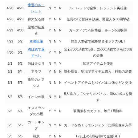
幸運のルー
4/26
4/28
N
Y
N
ルーレットで金像、レジェンド英雄像
レット
4/26
4/29
偉大なる師
Y
N
N
任意の1万部隊を訓練、野蛮人を30回撃破
聖地の征服
4/29
4/30
Y
N
N
ガーディアン5回撃破、ルーン5回取得
者
4/29
5/2
軍備拡張
N
N
Y
野蛮人撃破で戦略物資ボックスGET
恩は恩で返
宝石7000消費で5個、25000消費でさらに8個
4/30
5/1
Y
Y
N
すべし
の金像
5/1
5/2
時は金なり
N
Y
Y
加速アイテムを使用
5/1
5/4
アラブ
Y
N
N
野外採集、宿場でアイテム購入、行動力消費
希望のオア
5/1
5/5
N
N
N
イベントアイテムをバイバルス像などと交換
シス
5人協力してシナリオバトル。3体のボスを倒
5/2
5/3
イオンの歌
N
Y
N
す
エスメラル
5/3
5/4
Y
Y
N
装備素材のガチャ。毎日1回無料
ダの小屋
カードキン
5/3
5/5
N
Y
N
カードをめくってレジェンド指揮官像を入手
グ
5/3
5/6
戦意
Y
N
N
T2以上の部隊訓練で金鍵GET