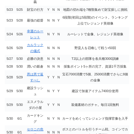
義
5/23
5/25
財宝の行方
Y
N
N
地図の切れ端を7種類集めて財宝探しに挑戦
6段階(初回は5段階)のイベント。ランキング
5/23
5/28
最強の総督
N
N
Y
上位でレジェンド英雄像
幸運のルー
5/24
5/26
N
Y
N
ルーレットで金像、レジェンド英雄像
レット
カルラック
5/26
5/29
N
N
N
野蛮人を召喚して戦う×50回
の儀式
5/27
5/30
必勝の決意
N
N
N
T2以上の部隊を各兵種3000訓練
5/28
5/30
潤いの穀倉
N
N
N
採集ポイント5ヶ所の完了、資源1千万採集
恩は恩で返
宝石7000消費で5個、25000消費でさらに8個
5/28
5/29
Y
Y
N
すべし
の金像
建設ラッシ
5/29
5/30
N
Y
Y
建設で加速アイテム7400分使用
ュ
エスメラル
5/29
5/30
Y
Y
N
装備素材のガチャ。毎日1回無料
ダの小屋
カードキン
5/30
6/1
N
Y
N
カードをめくってレジェンド指揮官像を入手
グ
セロニの危
ボスとのバトルを行うチーム戦、コインでカ
5/30
6/1
N
N
N