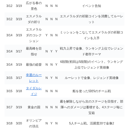
広がる春の
3/12
3/19
N
N
N
イベント告知
景色
エスメラル
エスメラルダの祈願コインを消費してルーレ
3/12
3/19
N
N
N
ダの祈り
ット
エスメラル
ミッションをこなしてエスメラルダの祈願コ
3/14
3/19
ダのコレク
Y
N
N
インを入手
ション
最高峰を目
戦力上昇で金像、ランキング上位でレジェン
3/14
3/17
N
Y
Y
指せ
ド都市テーマ
6段階(初回は5段階)のイベント。ランキング
3/14
3/19
最強の総督
N
N
Y
上位でレジェンド英雄像
幸運のルー
3/15
3/17
N
Y
N
ルーレットで金像、レジェンド英雄像
レット
タイダルレ
3/15
3/18
N
N
N
船を使った5対5のチーム戦
イジ
霧を解除しながら次のステージを目指す。部
3/17
3/19
黄金の国
N
N
N
隊へのダメージは蓄積する。4ステージ毎に
宝箱
オリンピア
3/18
3/20
N
Y
N
5人チーム戦。活躍度20で金像2
の頂点