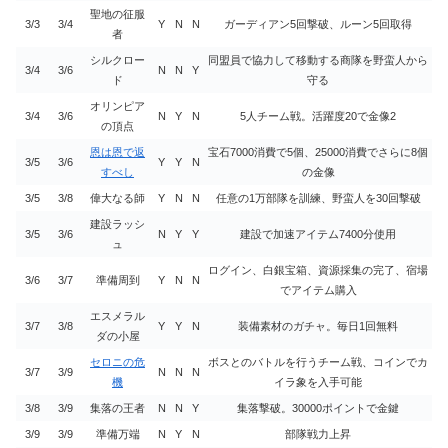
聖地の征服
3/3
3/4
Y
N
N
ガーディアン5回撃破、ルーン5回取得
者
シルクロー
同盟員で協力して移動する商隊を野蛮人から
3/4
3/6
N
N
Y
ド
守る
オリンピア
3/4
3/6
N
Y
N
5人チーム戦。活躍度20で金像2
の頂点
恩は恩で返
宝石7000消費で5個、25000消費でさらに8個
3/5
3/6
Y
Y
N
すべし
の金像
3/5
3/8
偉大なる師
Y
N
N
任意の1万部隊を訓練、野蛮人を30回撃破
建設ラッシ
3/5
3/6
N
Y
Y
建設で加速アイテム7400分使用
ュ
ログイン、白銀宝箱、資源採集の完了、宿場
3/6
3/7
準備周到
Y
N
N
でアイテム購入
エスメラル
3/7
3/8
Y
Y
N
装備素材のガチャ。毎日1回無料
ダの小屋
セロニの危
ボスとのバトルを行うチーム戦、コインでカ
3/7
3/9
N
N
N
機
イラ象を入手可能
3/8
3/9
集落の王者
N
N
Y
集落撃破。30000ポイントで金鍵
3/9
3/9
準備万端
N
Y
N
部隊戦力上昇