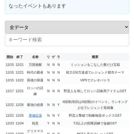
なったイベントもあります
開始
終了
名称
リ
ゲ
ラ
概要
12/15
12/21
万国覚醒
N
N
N
ミッションをこなした数だけ宝箱
12/15
12/21
時代の覇者
N
N
N
戦力150万達成でレジェンド都市テーマ
12/15
12/22
英雄の帰還
N
N
N
VIP5でクレオパトラ
ロッハの試
12/17
12/21
N
N
N
野蛮人を倒してロッハ召喚用アイテムGET
練
6段階(初回は5段階)のイベント。ランキング
12/22
12/26
最強の総督
N
N
Y
上位でレジェンド英雄像
12/22
12/25
軍備拡張
N
N
Y
野蛮人撃破で戦略物資ボックスGET
12/23
12/24
戦意
Y
N
N
T2以上の部隊訓練で金鍵GET
クリスマス
12/23
12/30
N
N
N
物語を見てフレームGET