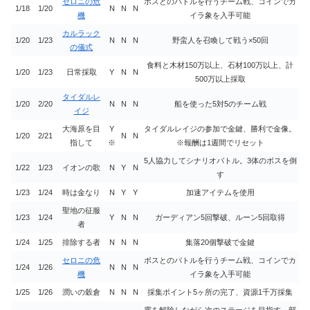
セロニの危
ボスとのバトルを行うチーム戦、コインでカ
1/18
1/20
N
N
N
機
イラ象を入手可能
カルラック
1/20
1/23
N
N
N
野蛮人を召喚して戦う×50回
の儀式
食料と木材150万以上、石材100万以上、計
1/20
1/23
日常採取
Y
N
N
500万以上採取
タイダルレ
1/20
2/20
N
N
N
船を使った5対5のチーム戦
イジ
大海原を目
Y
タイダルレイジの参加で金鍵、勝利で金像。
1/20
2/21
N
N
指して
※
※報酬は1週間でリセット
5人協力してシナリオバトル。3体のボスを倒
1/22
1/23
イオンの歌
N
Y
N
す
1/23
1/24
時は金なり
N
Y
Y
加速アイテムを使用
聖地の征服
1/23
1/24
Y
N
N
ガーディアン5回撃破、ルーン5回取得
者
1/24
1/25
排除する者
N
N
N
集落20個撃破で金鍵
セロニの危
ボスとのバトルを行うチーム戦、コインでカ
1/24
1/26
N
N
N
機
イラ象を入手可能
1/25
1/26
潤いの穀倉
N
N
N
採集ポイント5ヶ所の完了、資源1千万採集
霧を解除しながら次のステージを目指す。部