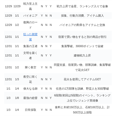
戦力至上主
12/29
12/29
N
Y
Y
戦力上昇で金星、ランキング入りで金像
義
12/29
1/1
パイオニア
Y
N
N
採集、行動力消費、アイテム購入
復興のロー
12/29
1/2
N
N
N
パイオニアの勲章をアイテムと交換
ド
狂った雑貨
12/31
1/1
N
Y
N
宿屋で買い物をすると別の商品が割引
屋
12/31
1/1
集落の王者
N
N
Y
集落撃破。30000ポイントで金鍵
文明を築く
12/31
1/1
N
Y
Y
建物戦力上昇
者
同盟支援、宿屋買い物、部隊訓練、集落撃破
12/31
1/2
輝く夜空
Y
N
N
で花火GET
夜空に咲く
12/31
1/3
N
N
Y
花火を使用してアイテムGET
花
1/1
1/4
偉大なる師
Y
N
N
任意の1万部隊を訓練、野蛮人を30回撃破
6段階(初回は5段階)のイベント。ランキング
1/3
1/8
最強の総督
N
N
Y
上位でレジェンド英雄像
食料と木材150万以上、石材100万以上、計
1/3
1/4
日常採取
Y
N
N
500万以上採取