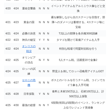
イベントアイテムをアルミニウス像などと交
4/20
4/24
運命交響曲
N
N
N
換
霧を解除しながら次のステージを目指す。部
4/21
4/23
黄金の国
N
N
N
隊へのダメージは蓄積する。4ステージ毎に
宝箱
4/21
4/24
必勝の決意
N
N
N
T2以上の部隊を各兵種3000訓練
4/22
4/23
神兵の秘宝
Y
Y
N
タマゴを開けて装備アイテムを入手
オシリスの
4/22
4/24
N
N
N
特別な戦場で同盟対抗戦を行う
戦没
オリンピア
4/22
4/25
N
Y
N
5人チーム戦。活躍度20で金像2
の頂点
ロッハの試
4/24
4/25
N
N
N
野蛮人を倒してロッハ召喚用アイテムGET
練
セロニの危
ボスとのバトルを行うチーム戦、コインでカ
4/25
4/27
N
N
N
機
イラ象を入手可能
食料と木材150万以上、石材100万以上、計
4/25
4/28
日常採取
Y
N
N
500万以上採取
6段階(初回は5段階)のイベント。ランキング
4/25
4/30
最強の総督
N
N
Y
上位でレジェンド英雄像