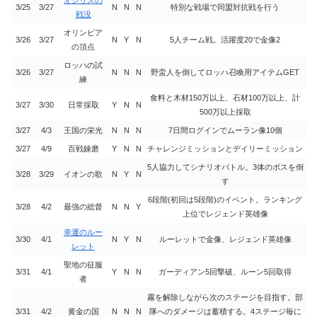
3/25
3/27
N
N
N
特別な戦場で同盟対抗戦を行う
戦没
オリンピア
3/26
3/27
N
Y
N
5人チーム戦。活躍度20で金像2
の頂点
ロッハの試
3/26
3/27
N
N
N
野蛮人を倒してロッハ召喚用アイテムGET
練
食料と木材150万以上、石材100万以上、計
3/27
3/30
日常採取
Y
N
N
500万以上採取
3/27
4/3
王国の栄光
N
N
N
7日間ログインでムーラン像10個
3/27
4/9
百戦錬磨
Y
N
N
チャレンジミッションとデイリーミッション
5人協力してシナリオバトル。3体のボスを倒
3/28
3/29
イオンの歌
N
Y
N
す
6段階(初回は5段階)のイベント。ランキング
3/28
4/2
最強の総督
N
N
Y
上位でレジェンド英雄像
幸運のルー
3/30
4/1
N
Y
N
ルーレットで金像、レジェンド英雄像
レット
聖地の征服
3/31
4/1
Y
N
N
ガーディアン5回撃破、ルーン5回取得
者
霧を解除しながら次のステージを目指す。部
3/31
4/2
黄金の国
N
N
N
隊へのダメージは蓄積する。4ステージ毎に