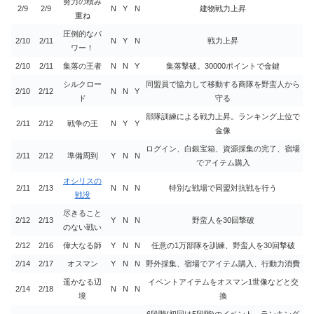
努力の積み
2/9
2/9
N
Y
N
建物戦力上昇
重ね
圧倒的なパ
2/10
2/11
N
Y
N
戦力上昇
ワー！
2/10
2/11
集落の王者
N
N
Y
集落撃破。30000ポイントで金鍵
シルクロー
同盟員で協力して移動する商隊を野蛮人から
2/10
2/12
N
N
Y
ド
守る
部隊訓練による戦力上昇。ランキング上位で
2/11
2/12
戦争の王
N
Y
Y
金像
ログイン、白銀宝箱、資源採集の完了、宿場
2/11
2/12
準備周到
Y
N
N
でアイテム購入
オシリスの
2/11
2/13
N
N
N
特別な戦場で同盟対抗戦を行う
戦没
尽きること
2/12
2/13
Y
N
N
野蛮人を30回撃破
のない戦い
2/12
2/16
偉大なる師
Y
N
N
任意の1万部隊を訓練、野蛮人を30回撃破
2/14
2/17
オスマン
Y
N
N
野外採集、宿場でアイテム購入、行動力消費
遥かなる辺
イベントアイテムをオスマン1世像などと交
2/14
2/18
N
N
N
境
換
6段階(初回は5段階)のイベント。ランキング