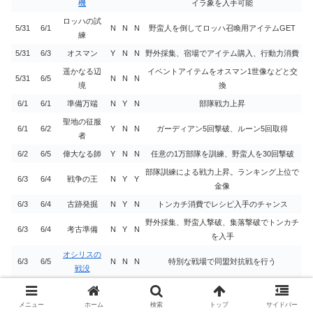
機
イラ象を入手可能
ロッハの試
5/31
6/1
N
N
N
野蛮人を倒してロッハ召喚用アイテムGET
練
5/31
6/3
オスマン
Y
N
N
野外採集、宿場でアイテム購入、行動力消費
遥かなる辺
イベントアイテムをオスマン1世像などと交
5/31
6/5
N
N
N
境
換
6/1
6/1
準備万端
N
Y
N
部隊戦力上昇
聖地の征服
6/1
6/2
Y
N
N
ガーディアン5回撃破、ルーン5回取得
者
6/2
6/5
偉大なる師
Y
N
N
任意の1万部隊を訓練、野蛮人を30回撃破
部隊訓練による戦力上昇。ランキング上位で
6/3
6/4
戦争の王
N
Y
Y
金像
6/3
6/4
古跡発掘
N
Y
N
トンカチ消費でレシピ入手のチャンス
野外採集、野蛮人撃破、集落撃破でトンカチ
6/3
6/4
考古準備
N
Y
N
を入手
オシリスの
6/3
6/5
N
N
N
特別な戦場で同盟対抗戦を行う
戦没
食料と木材150万以上、石材100万以上、計
6/3
6/6
日常採取
Y
N
N
500万以上採取
メニュー
ホーム
検索
トップ
サイドバー