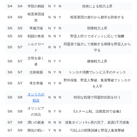
5/4
5/4
学院の精鋭
N
Y
N
技術による戦力上昇
暗黒軍団侵
5/4
5/6
N
N
Y
暗黒軍団の進行から都市を防衛する
攻
5/5
5/5
準備万端
N
Y
N
部隊戦力上昇
5/5
5/6
戦闘の角笛
N
N
Y
野蛮人狩りでポイントに応じて報酬
シルクロー
同盟員で協力して移動する商隊を野蛮人から
5/5
5/7
N
N
Y
ド
守る
文明を築く
5/6
5/7
N
Y
Y
建物戦力上昇
者
5/6
5/7
古跡発掘
N
Y
N
トンカチ消費でレシピ入手のチャンス
野外採集、野蛮人撃破、集落撃破でトンカチ
5/6
5/7
考古準備
N
Y
N
を入手
オシリスの
5/6
5/8
N
N
N
特別な戦場で同盟対抗戦を行う
戦没
オリンピア
5/6
5/8
N
Y
N
5人チーム戦。活躍度20で金像2
の頂点
5/7
5/8
潤いの穀倉
N
N
N
採集ポイント5ヶ所の完了、資源1千万採集
5/7
5/9
開化の戦い
Y
N
N
T2以上の部隊訓練と野蛮人集落撃破