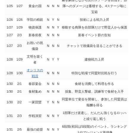
1/25
1/27
黄金の国
N
N
N
隊へのダメージは蓄積する。4ステージ毎に
宝箱
1/26
1/26
学院の精鋭
N
Y
N
技術による戦力上昇
1/27
1/29
物資保護
N
N
Y
移動する商隊を自部隊だけで野蛮人から保護
1/27
2/3
新春前夜
N
N
N
新春イベント群の告知
お祝いの祝
1/27
2/3
N
N
N
チャットで祝儀袋を送ることができる
儀袋
文明を築く
1/28
1/29
N
Y
Y
建物戦力上昇
者
オシリスの
1/28
1/30
N
N
N
特別な戦場で同盟対抗戦を行う
戦没
1/30
2/1
春節宴会
N
N
N
食材を消費して料理を作る
1/30
2/1
食材集め
N
N
N
採集、野蛮人撃破、訓練等で食材を入手
同盟単位で宴会を開催し、参加した同盟員は
1/30
2/2
一家団欒
Y
N
N
報酬を得る
1部隊だけ派遣し、だんだん強くなるロッハ
1/31
2/3
作戦演習
N
N
Y
と繰り返し戦う
6段階(初回は5段階)のイベント。ランキング
1/31
2/5
最強の総督
N
N
Y
上位でレジェンド英雄像