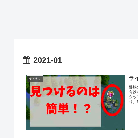
2021-01
ラ
ライキン
部族
有効
タッ
り、