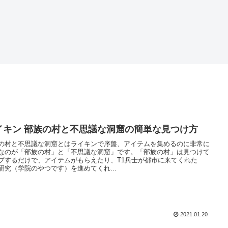
イキン 部族の村と不思議な洞窟の簡単な見つけ方
の村と不思議な洞窟とはライキンで序盤、アイテムを集めるのに非常に
なのが「部族の村」と「不思議な洞窟」です。「部族の村」は見つけて
プするだけで、アイテムがもらえたり、T1兵士が都市に来てくれた
研究（学院のやつです）を進めてくれ...
2021.01.20