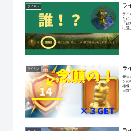
ラ
ライキン
ライ
とに
「政
に選
ライ
ライキン
先日
ンの
雄像
日数
ラ
ライキン