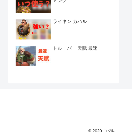
ミング
ライキン カハル
トルーパー 天賦 最速
© 2020 ログ帖.