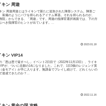
イキン 周遊
キン 周遊周遊とはライキンで新たに追加された陣形システム。陣形ご
、装備のようにバフを得られるアイテム軍器。それを得られるのが、
務院」からできる、「周遊」です。周遊の指揮官選択画面では、下の方
ぶべき指揮官のヒントが出ています。...
2023.01.18
キン VIP14
の「恩は恩で返すべし」イベント2日目で（2022年11月13日）、ライキ
VIPが、ついに念願の14になりました。これで、1日3個のレジェンド英
（金モアイ）が手に入ります。無課金でプレイし続けて、どれくらいの
で達成できたのか？...
2022.11.16
イキン 黄金の国 攻略