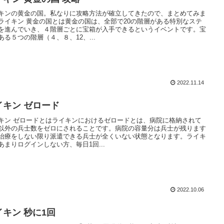
キンの黄金の国。私なりに攻略方法が確立してきたので、まとめてみま
ライキン 黄金の国とは黄金の国は、全部で20の階層がある特別なステ
を進んでいき、４階層ごとに宝箱が入手できるというイベントです。宝
ある５つの階層（４、８、12、...
2022.11.14
イキン ゼロード
キン ゼロードとはライキンにおけるゼロードとは、病院に格納されて
以外の兵士数をゼロにされることです。病院の容量分は兵士が残ります
治療をしない限り派遣できる兵士が全くいない状態となります。ライキ
あまりログインしない方、毎日1回...
2022.10.06
イキン 秒に1回