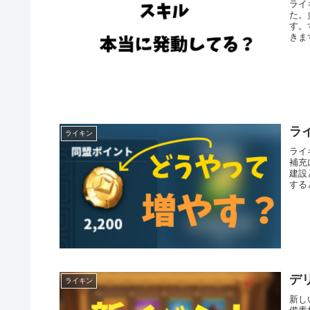
ライ
た。
す。
きま
ラ
ライキン
ライ
補充
建設
する
デ
ライキン
新し