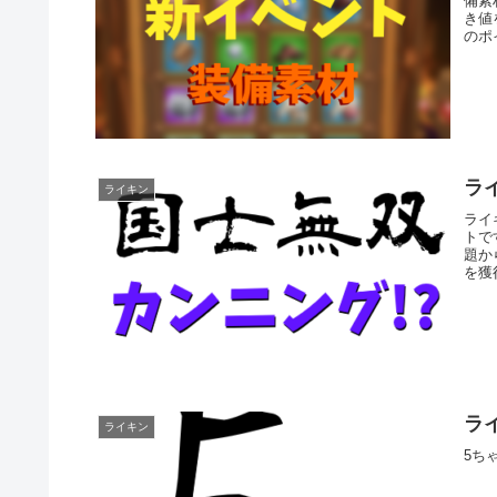
備素
き値
のポ
ラ
ライキン
ライ
トで
題か
を獲
ライ
ライキン
5ち