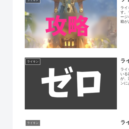
ライ
す。
ージ
箱が
ラ
ライキン
ライ
いる
が、
ンに
ラ
ライキン