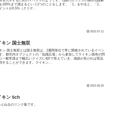
材を入手するためのイベントのようです。1)謎のボックスの開封2)謎解
を100%まで溜まるという2つのことをします。「1」をやると、「2」
イントが0.5%（クリテ...
2022.07.11
イキン 国士無双
キン 国士無双とは国士無双は、2週間単位で常に開催されているイベン
す。都市内オブジェクトの「知識広場」から参加してライキン固有の問
ら一般常識まで幅広いクイズに4択で答えていき、成績が良ければ景品
得することができます。ライキン...
2022.06.20
キン 5ch
ゃんねるのリンク集です。